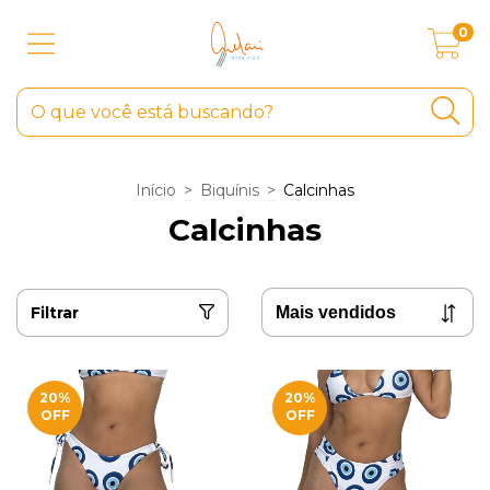
0
Início
>
Biquínis
>
Calcinhas
Calcinhas
Filtrar
20
%
20
%
OFF
OFF