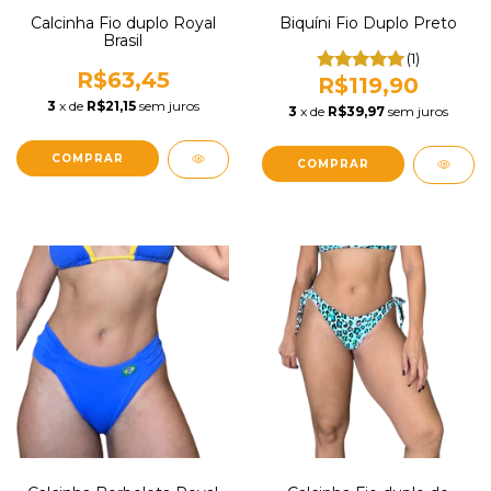
Calcinha Fio duplo Royal
Biquíni Fio Duplo Preto
Brasil
(1)
R$63,45
R$119,90
3
x de
R$21,15
sem juros
3
x de
R$39,97
sem juros
COMPRAR
COMPRAR