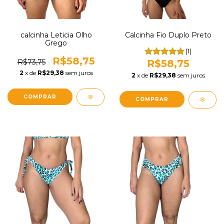
calcinha Leticia Olho
Calcinha Fio Duplo Preto
Grego
(1)
R$58,75
R$73,75
R$58,75
2
x de
R$29,38
sem juros
2
x de
R$29,38
sem juros
COMPRAR
COMPRAR