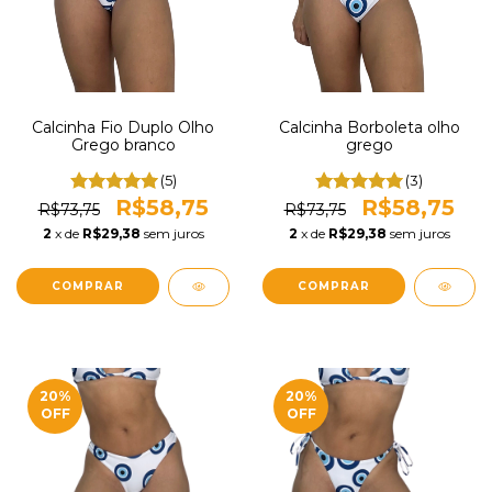
Calcinha Fio Duplo Olho
Calcinha Borboleta olho
Grego branco
grego
(5)
(3)
R$58,75
R$58,75
R$73,75
R$73,75
2
x de
R$29,38
sem juros
2
x de
R$29,38
sem juros
COMPRAR
COMPRAR
20
%
20
%
OFF
OFF