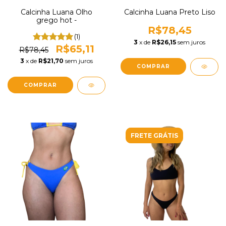
Calcinha Luana Olho
Calcinha Luana Preto Liso
grego hot -
R$78,45
(1)
3
x de
R$26,15
sem juros
R$65,11
R$78,45
3
x de
R$21,70
sem juros
COMPRAR
COMPRAR
FRETE GRÁTIS