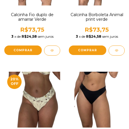
Calcinha Fio duplo de
Calcinha Borboleta Animal
amarrar Verde
print verde
R$73,75
R$73,75
3
x de
R$24,58
sem juros
3
x de
R$24,58
sem juros
COMPRAR
COMPRAR
20
%
OFF