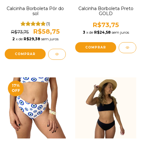
Calcinha Borboleta Pôr do
Calcinha Borboleta Preto
sol
GOLD
(1)
R$73,75
R$58,75
R$73,75
3
x de
R$24,58
sem juros
2
x de
R$29,38
sem juros
COMPRAR
COMPRAR
17
%
OFF