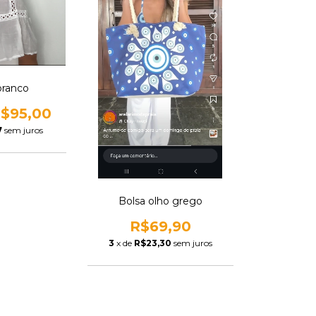
branco
$95,00
7
sem juros
Bolsa olho grego
R$69,90
3
x de
R$23,30
sem juros