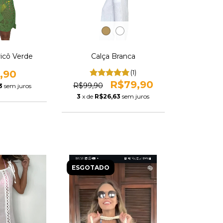
ricô Verde
Calça Branca
,90
(1)
R$79,90
R$99,90
3
sem juros
3
x de
R$26,63
sem juros
ESGOTADO