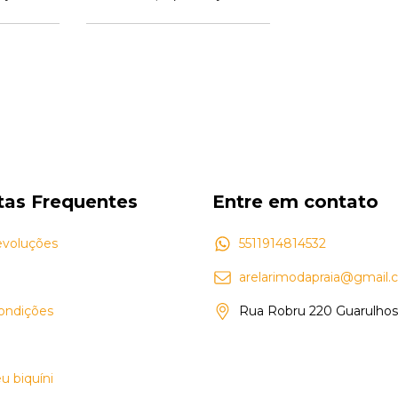
tas Frequentes
Entre em contato
evoluções
5511914814532
arelarimodapraia@gmail
ondições
Rua Robru 220 Guarulho
u biquíni