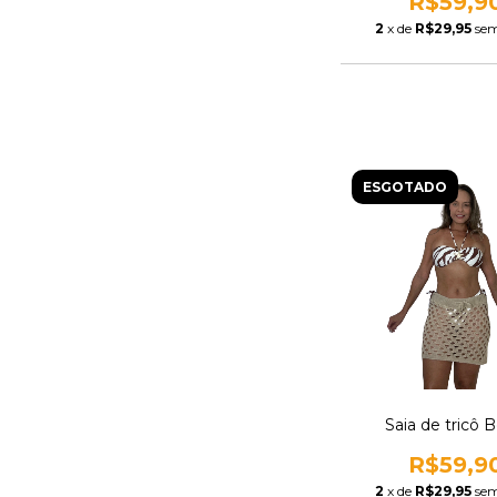
R$59,9
2
x de
R$29,95
sem
ESGOTADO
Saia de tricô 
R$59,9
2
x de
R$29,95
sem