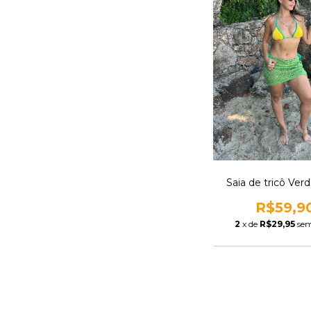
Saia de tricô Verd
R$59,9
2
x de
R$29,95
sem