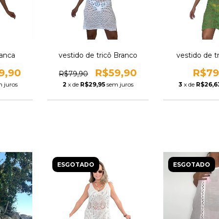
ranca
vestido de tricô Branco
vestido de t
9,90
R$59,90
R$79
R$79,90
 juros
2
x de
R$29,95
sem juros
3
x de
R$26,6
ESGOTADO
ESGOTADO