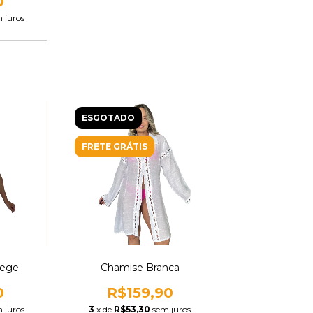
0
 juros
ESGOTADO
FRETE GRÁTIS
Bege
Chamise Branca
0
R$159,90
 juros
3
x de
R$53,30
sem juros