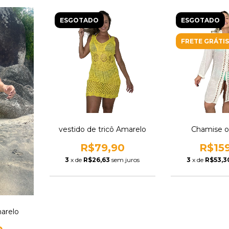
ESGOTADO
ESGOTADO
FRETE GRÁTIS
vestido de tricô Amarelo
Chamise o
R$79,90
R$15
3
x de
R$26,63
sem juros
3
x de
R$53,3
marelo