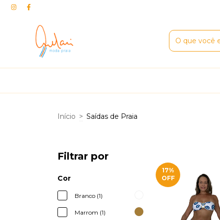
Início
>
Saídas de Praia
Filtrar por
17
%
Cor
OFF
Branco (1)
Marrom (1)