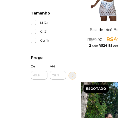
Tamanho
M (2)
Saia de tricô B
G (2)
R$4
R$59,90
Gg (1)
2
x de
R$24,95
sem
Preço
De
Até
ESGOTADO