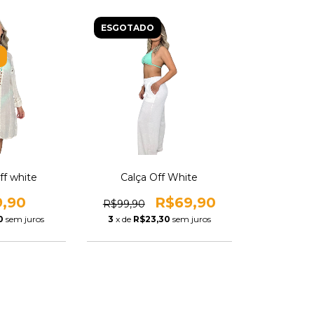
ESGOTADO
ff white
Calça Off White
9,90
R$69,90
R$99,90
0
sem juros
3
x de
R$23,30
sem juros