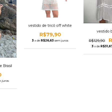
vestido de tricô off white
vestido 
R$79,90
R
R$129,90
3
x de
R$26,63
sem juros
3
x de
R$31,6
e Brasil
0
 juros