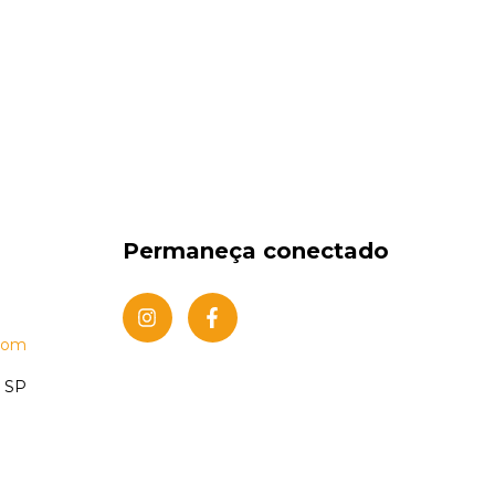
Permaneça conectado
.com
s SP