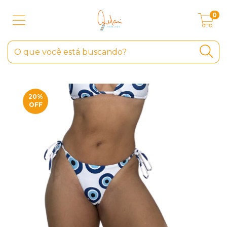
0
20
%
OFF