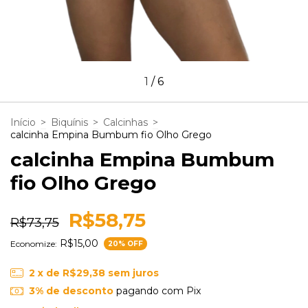
1
/
6
Início
>
Biquínis
>
Calcinhas
>
calcinha Empina Bumbum fio Olho Grego
calcinha Empina Bumbum
fio Olho Grego
R$58,75
R$73,75
R$15,00
Economize:
20
% OFF
2
x de
R$29,38
sem juros
3% de desconto
pagando com Pix