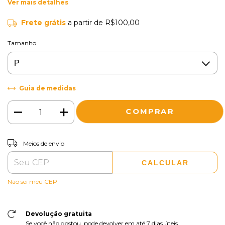
Ver mais detalhes
Frete grátis
a partir de
R$100,00
Tamanho
Guia de medidas
ALTERAR CEP
Entregas para o CEP:
Meios de envio
CALCULAR
Não sei meu CEP
Devolução gratuita
Se você não gostou, pode devolver em até 7 dias úteis