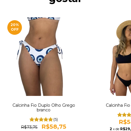
20
%
OFF
Calcinha Fio Duplo Olho Grego
Calcinha Fio
branco
(5)
R$5
R$58,75
R$73,75
2
x de
R$29