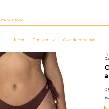
Início
Produtos
Guia de medidas
Iní
Ca
C
a
R
Ec