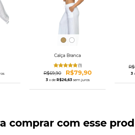
Calça Branca
(1)
R$
R$79,90
R$69,90
ros
3
3
x de
R$26,63
sem juros
ra comprar com esse prod