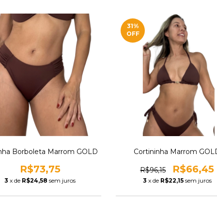
31
%
OFF
inha Borboleta Marrom GOLD
Cortininha Marrom GOL
R$73,75
R$66,45
R$96,15
3
x de
R$24,58
sem juros
3
x de
R$22,15
sem juros