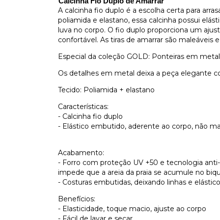
Calcinha Fio Duplo de Amarrar
A calcinha fio duplo é a escolha certa para arra
poliamida e elastano, essa calcinha possui e
luva no corpo. O fio duplo proporciona um aju
confortável. As tiras de amarrar são maleáveis e
Especial da coleção GOLD: Ponteiras em metal p
Os detalhes em metal deixa a peça elegante c
Tecido: Poliamida + elastano
Características:
- Calcinha fio duplo
- Elástico embutido, aderente ao corpo, não m
Acabamento:
- Forro com proteção UV +50 e tecnologia anti-
impede que a areia da praia se acumule no biqu
- Costuras embutidas, deixando linhas e elásti
Benefícios:
- Elasticidade, toque macio, ajuste ao corpo
- Fácil de lavar e secar