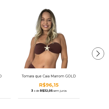
ESGOTAD
FRETE GRÁ
D
Tomara que Caia Marrom GOLD
Mai
R$96,15
R
3
x de
R$32,05
sem juros
3
x de