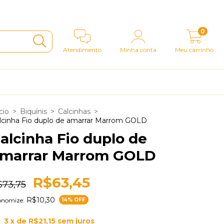
0
Atendimento
Minha conta
Meu carrinho
cio
>
Biquínis
>
Calcinhas
>
lcinha Fio duplo de amarrar Marrom GOLD
alcinha Fio duplo de
marrar Marrom GOLD
R$63,45
$73,75
R$10,30
onomize:
14
% OFF
3
x de
R$21,15
sem juros