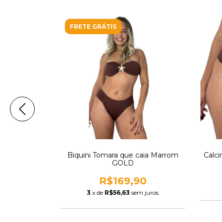
FRETE GRÁTIS
GOLD
Biquini Tomara que caia Marrom
Calc
GOLD
90
R$169,90
m juros
3
x de
R$56,63
sem juros