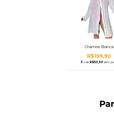
Chamise Branca
R$159,90
3
x de
R$53,30
sem ju
Pa