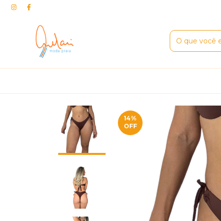
14
%
OFF