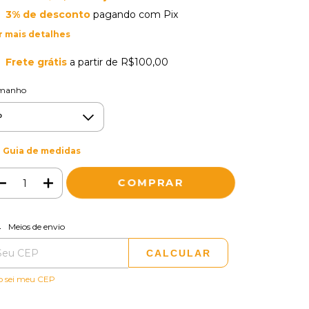
3% de desconto
pagando com Pix
r mais detalhes
Frete grátis
a partir de
R$100,00
manho
Guia de medidas
ALTERAR CEP
regas para o CEP:
Meios de envio
CALCULAR
o sei meu CEP