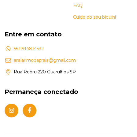
FAQ
Cuide do seu biquíni
Entre em contato
5511914814532
arelarimodapraia@gmail.com
Rua Robru 220 Guarulhos SP
Permaneça conectado