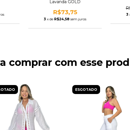
Lavanda GOLD
R
R$73,75
ros
3
3
x de
R$24,58
sem juros
ra comprar com esse prod
GOTADO
ESGOTADO