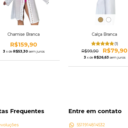
Chamise Branca
Calça Branca
R$159,90
(1)
R$79,90
R$99,90
3
x de
R$53,30
sem juros
3
x de
R$26,63
sem juros
tas Frequentes
Entre em contato
evoluções
5511914814532