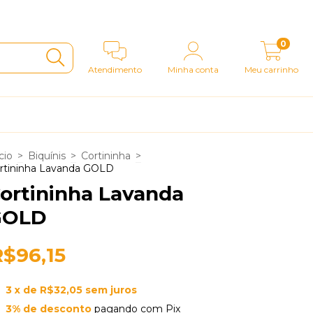
0
Atendimento
Minha conta
Meu carrinho
cio
>
Biquínis
>
Cortininha
>
rtininha Lavanda GOLD
ortininha Lavanda
GOLD
R$96,15
3
x de
R$32,05
sem juros
3% de desconto
pagando com Pix