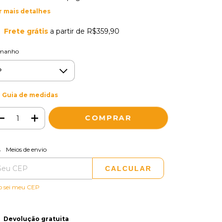
r mais detalhes
Frete grátis
a partir de
R$359,90
manho
Guia de medidas
ALTERAR CEP
regas para o CEP:
Meios de envio
CALCULAR
o sei meu CEP
Devolução gratuita