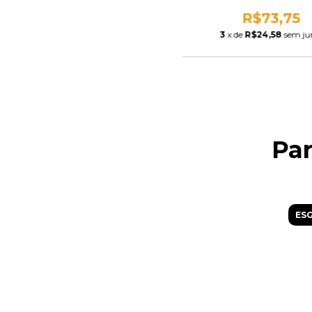
R$73,75
3
x de
R$24,58
sem ju
Pa
ES