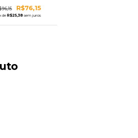
R$76,15
$96,15
x de
R$25,38
sem juros
uto