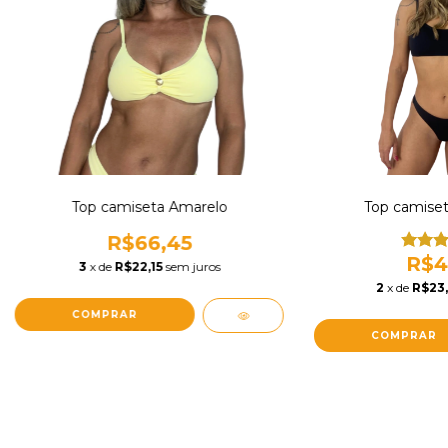
Top camiseta Amarelo
Top camiset
R$66,45
R$4
3
x de
R$22,15
sem juros
2
x de
R$23,
COMPRAR
COMPRAR