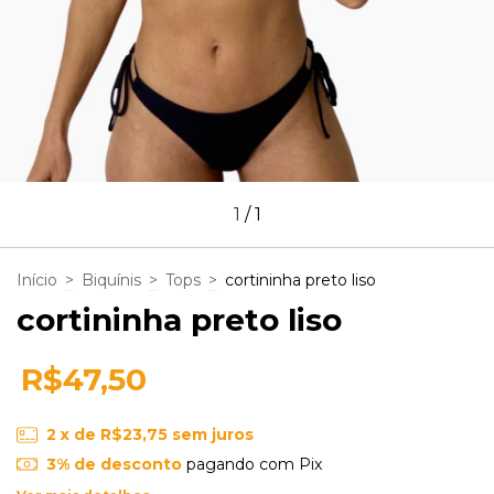
1
/
1
Início
>
Biquínis
>
Tops
>
cortininha preto liso
cortininha preto liso
R$47,50
2
x de
R$23,75
sem juros
3% de desconto
pagando com Pix