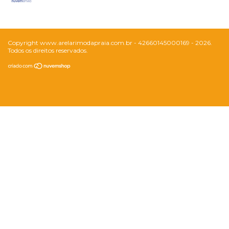
Copyright www.arelarimodapraia.com.br - 42660145000169 - 2026.
Todos os direitos reservados.