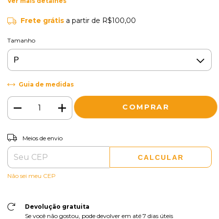
Ver mais detalhes
Frete grátis
a partir de
R$100,00
Tamanho
Guia de medidas
ALTERAR CEP
Entregas para o CEP:
Meios de envio
CALCULAR
Não sei meu CEP
Devolução gratuita
Se você não gostou, pode devolver em até 7 dias úteis