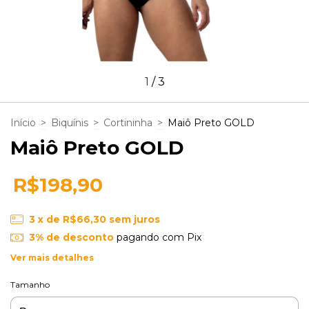
1
/
3
Início
>
Biquínis
>
Cortininha
>
Maiô Preto GOLD
Maiô Preto GOLD
R$198,90
3
x de
R$66,30
sem juros
3% de desconto
pagando com Pix
Ver mais detalhes
Tamanho