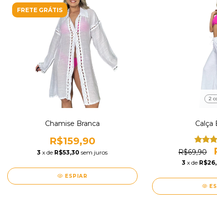
FRETE GRÁTIS
2 c
Chamise Branca
Calça 
R$159,90
R$69,90
3
x de
R$53,30
sem juros
3
x de
R$26
ESPIAR
E