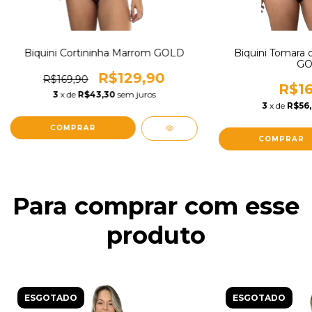
Biquini Cortininha Marrom GOLD
Biquini Tomara 
GO
R$129,90
R$169,90
R$16
3
x de
R$43,30
sem juros
3
x de
R$56,
COMPRAR
COMPRAR
Para comprar com esse
produto
ESGOTADO
ESGOTADO